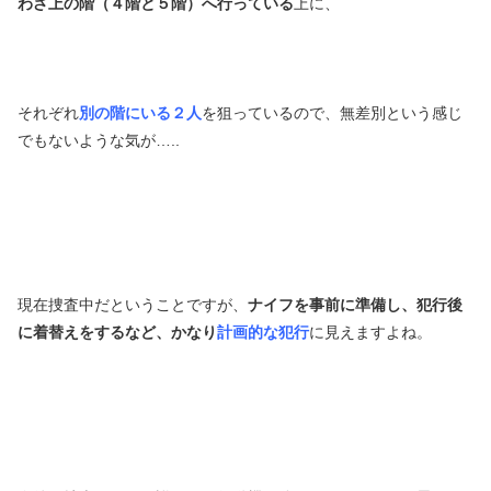
わざ上の階（４階と５階）へ行っている
上に、
それぞれ
別の階にいる２人
を狙っているので、無差別という感じ
でもないような気が…..
現在捜査中だということですが、
ナイフを事前に準備し、犯行後
に着替えをするなど、かなり
計画的な犯行
に見えますよね。