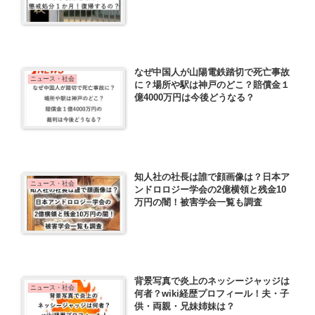
なぜ中国人が山陽電鉄踏切で死亡事故
ニュース・社会
に？場所や駅は神戸のどこ？賠償金１
億4000万円は今後どうなる？
知人社の社長は誰で顔画像は？日本ア
ニュース・社会
ンドロロジー学会の2億横領と残金10
万円の闇！被害学会一覧も調査
背景写真で炎上のネッシージャッジは
ニュース・社会
何者？wiki経歴プロフィール！夫・子
供・両親・兄妹姉妹は？