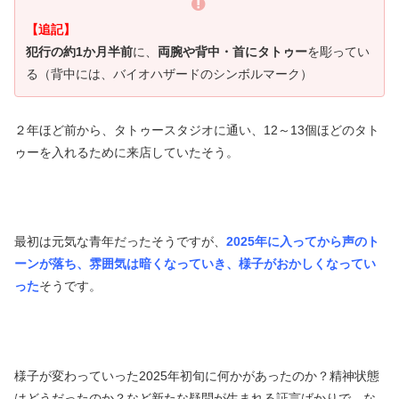
【追記】
犯行の約1か月半前
に、
両腕や背中・首にタトゥー
を彫ってい
る（背中には、バイオハザードのシンボルマーク）
２年ほど前から、タトゥースタジオに通い、12～13個ほどのタト
ゥーを入れるために来店していたそう。
最初は元気な青年だったそうですが、
2025年に入ってから声のト
ーンが落ち、雰囲気は暗くなっていき、様子がおかしくなってい
った
そうです。
様子が変わっていった2025年初旬に何かがあったのか？精神状態
はどうだったのか？など新たな疑問が生まれる証言ばかりで、な