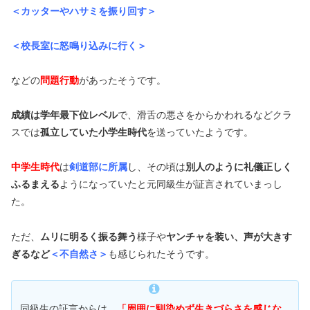
＜カッターやハサミを振り回す＞
＜校長室に怒鳴り込みに行く＞
などの
問題行動
があったそうです。
成績は学年最下位レベル
で、滑舌の悪さをからかわれるなどクラ
スでは
孤立していた小学生時代
を送っていたようです。
中学生時代
は
剣道部に所属
し、その頃は
別人のように礼儀正しく
ふるまえる
ようになっていたと元同級生が証言されていまっし
た。
ただ、
ムリに明るく振る舞う
様子や
ヤンチャを装い、声が大きす
ぎるなど
＜不自然さ＞
も感じられたそうです。
同級生の証言からは、
「周囲に馴染めず生きづらさを感じな