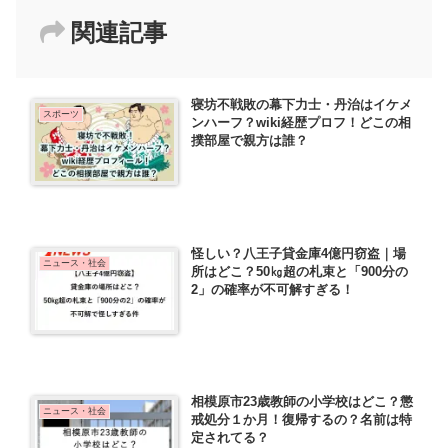
関連記事
寝坊不戦敗の幕下力士・丹治はイケメ
スポーツ
ンハーフ？wiki経歴プロフ！どこの相
撲部屋で親方は誰？
怪しい？八王子貸金庫4億円窃盗｜場
ニュース・社会
所はどこ？50㎏超の札束と「900分の
2」の確率が不可解すぎる！
相模原市23歳教師の小学校はどこ？懲
ニュース・社会
戒処分１か月！復帰するの？名前は特
定されてる？