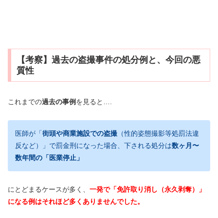
【考察】過去の盗撮事件の処分例と、今回の悪
質性
これまでの
過去の事例
を見ると….
医師が「
街頭や商業施設での盗撮
（性的姿態撮影等処罰法違
反など）」で罰金刑になった場合、下される処分は
数ヶ月〜
数年間の「医業停止」
にとどまるケースが多く、
一発で「免許取り消し（永久剥奪）」
になる例はそれほど多くありませんでした。