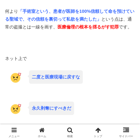
何より
「手術室という、患者が医師を100%信頼して命を預けてい
る聖域で、その信頼を裏切って私欲を満たした」
という点は、通
常の盗撮とは一線を画す、
医療倫理の根本を揺るがす犯罪
です。
ネット上で
二度と医療現場に戻すな
永久剥奪にすべきだ
という激しい怒りの声が溢れるのは当然ですし、
医道審議会の
メニュー
ホーム
検索
トップ
サイドバー