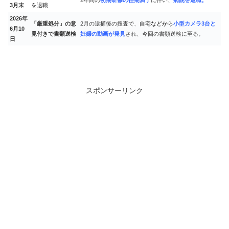
2年間の
初
期研修の任期満了
に伴い、
病院を退職。
3
月末
を退職
2026
年
「厳重処分」の意
2月の逮捕後の捜査で、
自宅などから
小型カメラ3台と
6
月
10
見付きで書類送検
妊婦の動画が発見
され、今回の書類送検に至る。
日
スポンサーリンク