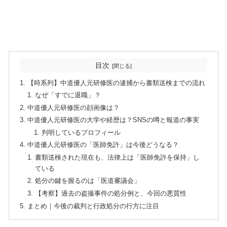
目次
【時系列】中道優人元研修医の逮捕から書類送検までの流れ
なぜ「すでに退職」？
中道優人元研修医の顔画像は？
中道優人元研修医の大学や経歴は？SNSの噂と報道の事実
判明しているプロフィール
中道優人元研修医の「医師免許」は今後どうなる？
書類送検された現在も、法律上は「医師免許を保持」し
ている
処分の鍵を握るのは「医道審議会」
【考察】過去の盗撮事件の処分例と、今回の悪質性
まとめ｜今後の裁判と行政処分の行方に注目