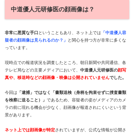
中道優人元研修医の顔画像は？
非常に悪質な手口
ということもあり、ネット上では
「中道優人容
疑者の顔画像は見られるのか？」
と関心を持つ方が非常に多くな
っています。
現時点での報道状況を調査したところ、朝日新聞や共同通信、各
テレビ局などの主要メディアにおいて、
中道優人元研修医の
顔写
真や、移送時などの顔画像・映像は公開されていません
でした。
今回は
「逮捕」ではなく「書類送検（身柄を拘束せずに捜査書類
を検察に送ること）」
であるため、容疑者の姿がメディアのカメ
ラの前に現れる機会が少なく、顔画像が報道されにくいという背
景があります。
ネット上では顔画像が特定
されていますが、公式な情報が公開さ