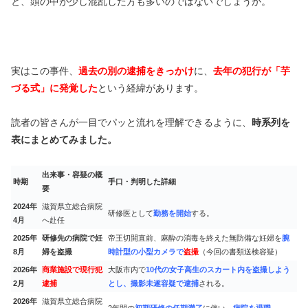
と、頭の中が少し混乱した方も多いのではないでしょうか。
実はこの事件、
過去の別の逮捕をきっかけ
に、
去年の犯行が「芋
づる式」に発覚した
という経緯があります。
読者の皆さんが一目でパッと流れを理解できるように、
時系列を
表にまとめてみました。
出来事・容疑の概
時期
手口・判明した詳細
要
2024
年
滋賀県立総合病院
研修医として
勤務を開始
する。
4
月
へ赴任
2025
年
研修先の病院で妊
帝王切開直前、麻酔の消毒を終えた無防備な妊婦を
腕
8
月
婦を盗撮
時計型の小型カメラで
盗撮
（今回の書類送検容疑）
2026
年
商業施設で現行犯
大阪市内で
10代の女子高生のスカート内を盗撮しよう
2
月
逮捕
とし、撮影未遂容疑で逮捕
される。
2026
年
滋賀県立総合病院