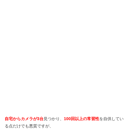
自宅からカメラが3台
見つかり、
100回以上の常習性
を自供してい
る点だけでも悪質ですが、