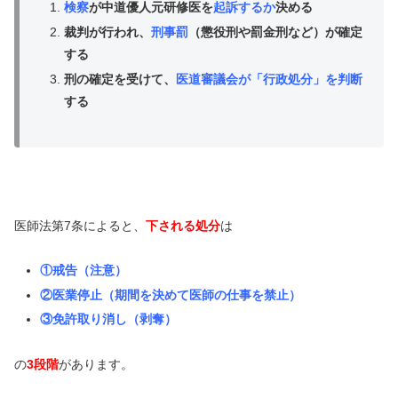
検察
が中道優人元研修医を
起訴するか
決める
裁判が行われ、
刑事罰
（懲役刑や罰金刑など）が確定
する
刑の確定を受けて、
医道審議会が「行政処分」を判断
する
医師法第7条によると、
下される処分
は
①戒告（注意）
②医業停止（期間を決めて医師の仕事を禁止）
③免許取り消し（剥奪）
の
3段階
があります。