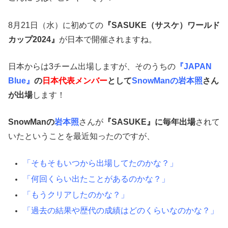
8月21日（水）に初めての
『SASUKE（サスケ）ワールド
カップ2024』
が日本で開催されますね。
日本からは3チーム出場しますが、そのうちの
『JAPAN
Blue』
の
日本代表メンバー
として
SnowManの岩本照
さん
が出場
します！
SnowManの
岩本照
さんが
『
SASUKE
』
に毎年出場
されて
いたということを最近知ったのですが、
「そもそもいつから出場してたのかな？」
「何回くらい出たことがあるのかな？」
「もうクリアしたのかな？」
「過去の結果や歴代の成績はどのくらいなのかな？」