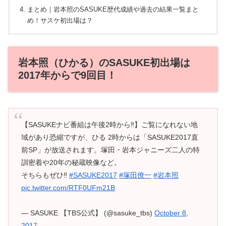
まとめ｜岩本照のSASUKE歴代成績や過去の結果一覧まと
め！サスケ初出場は？
岩本照（ひかる）のSASUKE初出場は
2017年からで9回目！
【SASUKEナビ番組は午後2時から‼️】ご覧になれない地
域があり恐縮ですが、ひる 2時からは「SASUKE2017直
前SP」が放送されます。塚田・岩本ジャニーズ二人の特
訓密着や20年の秘蔵映像など。
そちらもぜひ‼️
#SASUKE2017
#塚田僚一
#岩本照
pic.twitter.com/RTF0UFm21B
— SASUKE 【TBS公式】 (@sasuke_tbs)
October 8,
2017