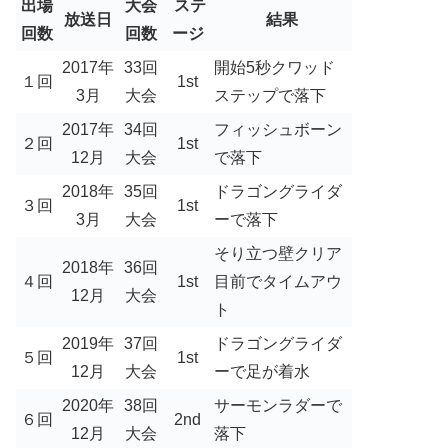
出場
大会
ステ
放送日
結果
回数
回数
ージ
2017年
33回
開始5秒クワッド
１回
1st
3月
大会
ステップで落下
2017年
34回
フィッシュボーン
２回
1st
12月
大会
で落下
2018年
35回
ドラゴングライダ
３回
1st
3月
大会
ーで落下
そり立つ壁クリア
2018年
36回
４回
1st
目前でタイムアウ
12月
大会
ト
2019年
37回
ドラゴングライダ
５回
1st
12月
大会
ーで足が着水
2020年
38回
サーモンラダーで
６回
2nd
12月
大会
落下