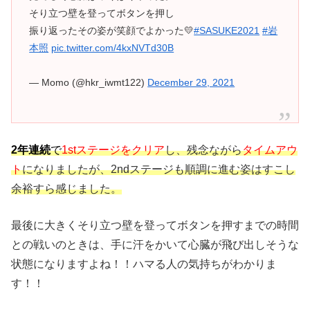
そり立つ壁を登ってボタンを押し
振り返ったその姿が笑顔でよかった💛
#SASUKE2021
#岩
本照
pic.twitter.com/4kxNVTd30B
— Momo (@hkr_iwmt122)
December 29, 2021
2年連続
で
1stステージをクリア
し、残念ながら
タイムアウ
ト
になりましたが、2ndステージも順調に進む姿はすこし
余裕すら感じました。
最後に大きくそり立つ壁を登ってボタンを押すまでの時間
との戦いのときは、手に汗をかいて心臓が飛び出しそうな
状態になります
よね！！ハマる人の気持ちがわかりま
す！！