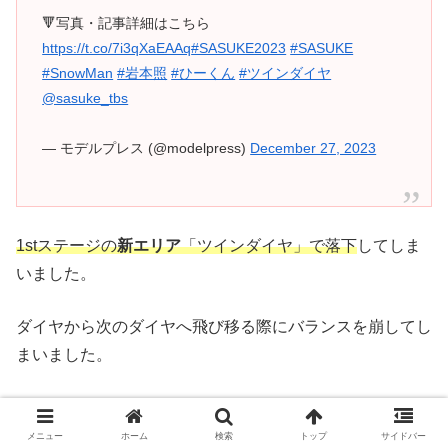
🔻写真・記事詳細はこちら
https://t.co/7i3qXaEAAq
#SASUKE2023
#SASUKE
#SnowMan
#岩本照
#ひーくん
#ツインダイヤ
@sasuke_tbs
— モデルプレス (@modelpress)
December 27, 2023
1stステージの
新エリア
「ツインダイヤ」で落下
してしま
いました。
ダイヤから次のダイヤへ飛び移る際にバランスを崩してし
まいました。
終わった後の
「いろんなことが他の人たちよりも時間がか
かる」
というコメントにくやしい気持ちがにじみ出ていま
メニュー
ホーム
検索
トップ
サイドバー