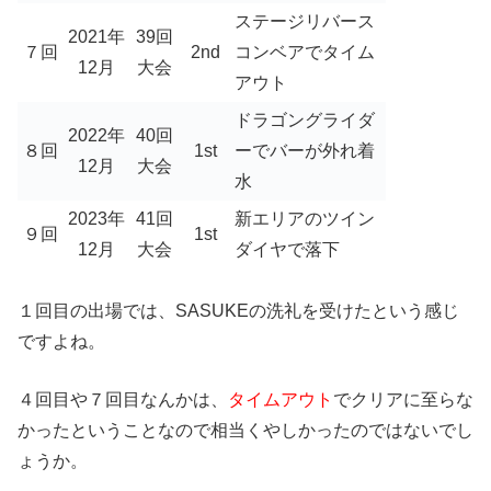
ステージリバース
2021年
39回
７回
2nd
コンベアでタイム
12月
大会
アウト
ドラゴングライダ
2022年
40回
８回
1st
ーでバーが外れ着
12月
大会
水
2023年
41回
新エリアのツイン
９回
1st
12月
大会
ダイヤで落下
１回目の出場では、SASUKEの洗礼を受けたという感じ
ですよね。
４回目や７回目なんかは、
タイムアウト
でクリアに至らな
かったということなので相当くやしかったのではないでし
ょうか。