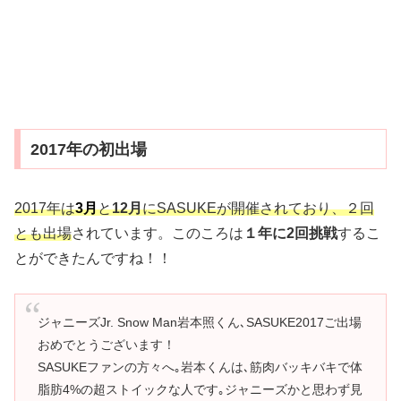
2017年の初出場
2017年は
3月
と
12月
にSASUKEが開催されており、２回
とも出場
されています。このころは
１年に2回挑戦
するこ
とができたんですね！！
ジャニーズJr. Snow Man岩本照くん､SASUKE2017ご出場
おめでとうございます！
SASUKEファンの方々へ｡岩本くんは､筋肉バッキバキで体
脂肪4%の超ストイックな人です｡ジャニーズかと思わず見