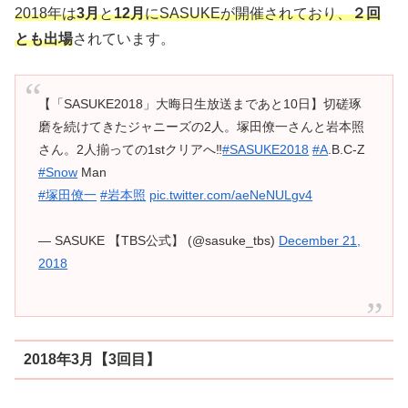
2018年は
3月
と
12月
にSASUKEが開催されており、
２回
とも出場
されています。
【「SASUKE2018」大晦日生放送まであと10日】切磋琢
磨を続けてきたジャニーズの2人。塚田僚一さんと岩本照
さん。2人揃っての1stクリアへ‼️
#SASUKE2018
#A
.B.C-Z
#Snow
Man
#塚田僚一
#岩本照
pic.twitter.com/aeNeNULgv4
— SASUKE 【TBS公式】 (@sasuke_tbs)
December 21,
2018
2018年3月【3回目】