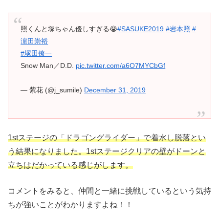
照くんと塚ちゃん優しすぎる😭
#SASUKE2019
#岩本照
#
濵田崇裕
#塚田僚一
Snow Man／D.D.
pic.twitter.com/a6O7MYCbGf
— 紫花 (@j_sumile)
December 31, 2019
1stステージの「ドラゴングライダー」で着水し脱落とい
う結果になりました。
1stステージクリアの壁がドーンと
立ちはだかっている感じがします。
コメント
をみると、仲間と一緒に挑戦しているという気持
ちが強いことがわかりますよね！！