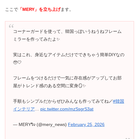
ここで
「MERY」を立ち上げ
ます。
コーナーガードを使って、韓国っぽいうねうねフレーム
ミラーを作ってみたよ✨
実はこれ、身近なアイテムだけでできちゃう簡単DIYなの
🥹🤍
フレームをつけるだけで一気に存在感がアップしてお部
屋がトレンド感のある空間に変身🪞✨
手順もシンプルだからぜひみんなも作ってみてね🪄
#韓国
インテリア
…
pic.twitter.com/mzSsgrS3at
— MERY🐑 (@mery_news)
February 25, 2026