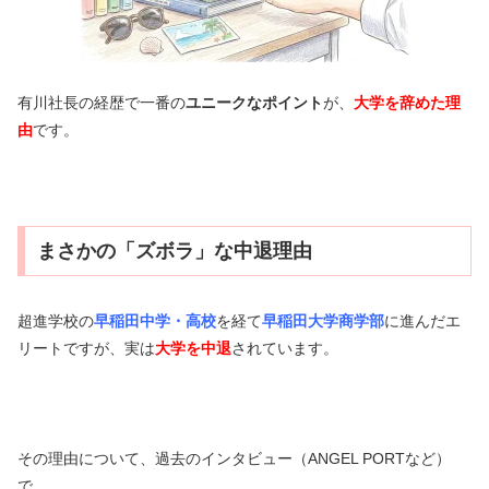
有川社長の経歴で一番の
ユニークなポイント
が、
大学を辞めた理
由
です。
まさかの「ズボラ」な中退理由
超進学校の
早稲田中学・高校
を経て
早稲田大学商学部
に進んだエ
リートですが、実は
大学を中退
されています。
その理由について、過去のインタビュー（ANGEL PORTなど）
で、