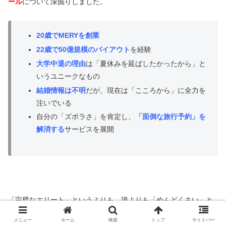
ール
について深掘りしました。
20
歳で
MERY
を創業
22歳で50億規模のバイアウト
を経験
大学中退の理由
は「夏休みを延ばしたかったから」と
いうユニークなもの
結婚情報は不明
だが、現在は「こころから」に全力を
注いでいる
自分の「ズボラさ」を肯定し、
「面倒な旅行予約」を
解消する
サービスを展開
「完璧なエリート」というよりも、誰よりも「めんどくさい」と
いうユーザーの気持ちがわかるからこそ、支持されるサービスが
メニュー
ホーム
検索
トップ
サイドバー
作れる。