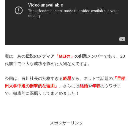
実は、あの
伝説のメディア
「MERY」
の創業メンバー
であり、20
代前半で巨大な成功を収めた人物なんですよ。
今回は、有川社長の別格すぎる
経歴
から、ネットで話題の
「早稲
田大学中退の衝撃的な理由」
、さらには
結婚
や
年収
のウワサま
で、徹底的に深掘りしてまとめました！
スポンサーリンク