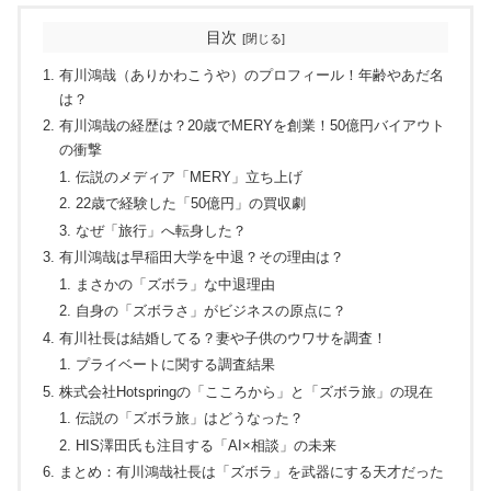
目次
有川鴻哉（ありかわこうや）のプロフィール！年齢やあだ名
は？
有川鴻哉の経歴は？20歳でMERYを創業！50億円バイアウト
の衝撃
伝説のメディア「MERY」立ち上げ
22歳で経験した「50億円」の買収劇
なぜ「旅行」へ転身した？
有川鴻哉は早稲田大学を中退？その理由は？
まさかの「ズボラ」な中退理由
自身の「ズボラさ」がビジネスの原点に？
有川社長は結婚してる？妻や子供のウワサを調査！
プライベートに関する調査結果
株式会社Hotspringの「こころから」と「ズボラ旅」の現在
伝説の「ズボラ旅」はどうなった？
HIS澤田氏も注目する「AI×相談」の未来
まとめ：有川鴻哉社長は「ズボラ」を武器にする天才だった