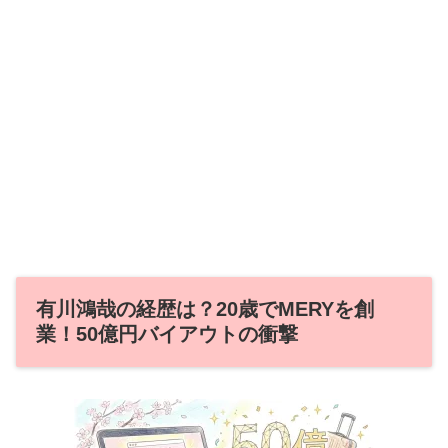
有川鴻哉の経歴は？20歳でMERYを創
業！50億円バイアウトの衝撃