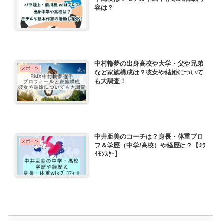
容は？
中村輪夢の出身高校や大学・父や兄弟
スポーツ
など家族構成は？彼女や結婚について
も大調査！
中井亜美のコーチは？身長・体重プロ
スポーツ
フ＆学歴（中学/高校）や経歴は？【ﾐﾗ
ｲﾓﾝｽﾀｰ】