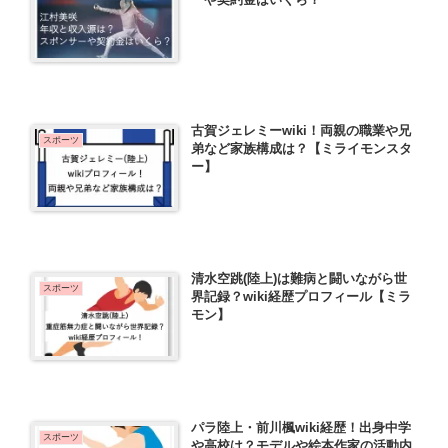
ーや契約金はいくら？
古賀ジェレミーwiki！両親の職業や兄
スポーツ
弟など家族構成は？【ミライモンスタ
ー】
清水空跳(陸上)は難病と闘いながら世
スポーツ
界記録？wiki経歴プロフィール【ミラ
モン】
パラ陸上・前川楓wiki経歴！出身中学
スポーツ
や高校は？モデルや絵本作家の活動内