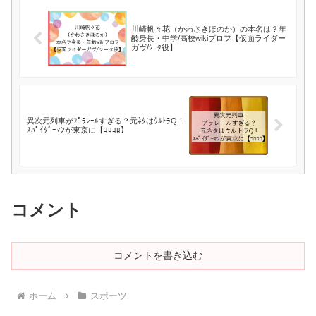
川崎帆々花（かわさきほのか）の本名は？年
齢身長・中学/高校wikiプロフ【仮面ライダー
ガヴ/ｼｰﾀ役】
異次元列車がﾌﾟﾗﾚｰﾙすぎる？元ﾈﾀはｳﾙﾄﾗQ！
ｽﾊﾟｲﾀﾞｰﾏﾝが東京に【ｺﾛｺﾛ】
コメント
コメントを書き込む
ホーム
スポーツ