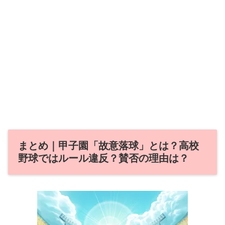
まとめ｜甲子園「故意落球」とは？高校
野球ではルール違反？賛否の理由は？