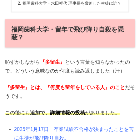
福岡歯科大学・水田祥代 理事長を脅迫した生徒は誰？
福岡歯科大学・留年で飛び降り自殺を隠
蔽？
恥ずかしながら
『
多留生
』
という言葉を知らなかったの
で、どういう意味なのか何度も読み返しました（汗）
『
多留生
』とは、『何度も留年をしている人』のこと
だそ
うです。
この後にも
追加で、
詳細情報の投稿
がありました。
2025年1月17日 卒業試験不合格が決まったことを苦
に生徒が飛び降り自殺。