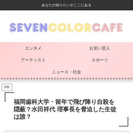
あなたの知りたいがここにある
エンタメ
お笑い芸人
アーティスト
スポーツ
ニュース・社会
PR
福岡歯科大学・留年で飛び降り自殺を
隠蔽？水田祥代 理事長を脅迫した生徒
は誰？