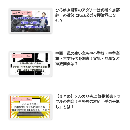
ひろゆき襲撃のアダチーは何者？加藤
ニュース・社会
純一の激怒にKick公式が即謝罪はな
ぜ？
中西一晟の生い立ちや小学校・中学高
ニュース・社会
校・大学時代を調査！父親・母親など
家族関係は？
【まとめ】メルカリ炎上 詐欺被害トラ
ニュース・社会
ブルの内容！事務局の対応「手の平返
し」とは？