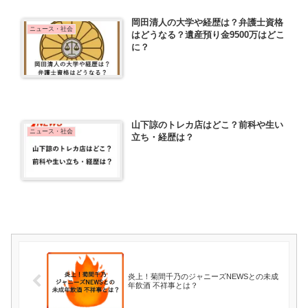
岡田清人の大学や経歴は？弁護士資格
ニュース・社会
はどうなる？遺産預り金9500万はどこ
に？
山下諒のトレカ店はどこ？前科や生い
ニュース・社会
立ち・経歴は？
炎上！菊間千乃のジャニーズNEWSとの未成
年飲酒 不祥事とは？