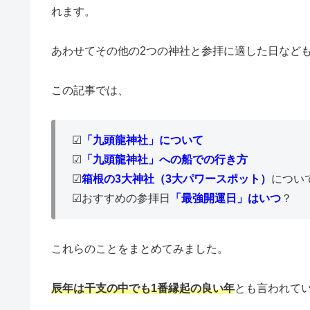
れます。
あわせてその他の2つの神社と参拝に適した日など
この記事では、
☑
「九頭龍神社」
について
☑
「九頭龍神社」への船での行き方
☑
箱根の3大神社（3大パワースポット）
につい
☑おすすめの参拝日
「最強開運日」はいつ
？
これらのことをまとめてみました。
辰年は干支の中でも1番縁起の良い年
とも言われて