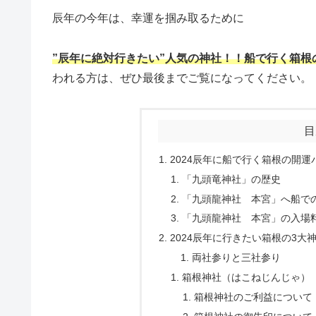
辰年の今年は、
幸運を掴み取るために
”辰年に絶対行きたい”人気の神社！！
船で行く箱根
われる方は、
ぜひ最後までご覧になってください。
目
2024辰年に船で行く箱根の開
「九頭竜神社」の歴史
「九頭龍神社 本宮」へ船で
「九頭龍神社 本宮」の入場
2024辰年に行きたい箱根の3大
両社参りと三社参り
箱根神社（はこねじんじゃ）
箱根神社のご利益について