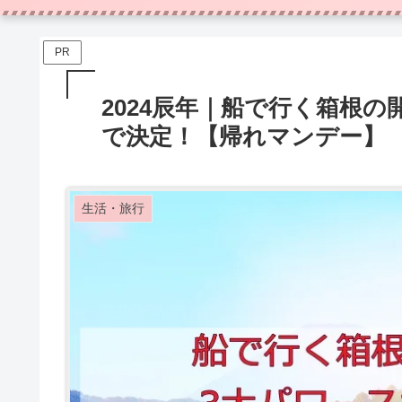
PR
2024辰年｜船で行く箱根
で決定！【帰れマンデー】
生活・旅行