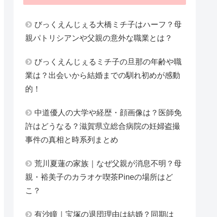
びっくえんじぇる大橋ミチ子はハーフ？母
親パトリシアンや父親の意外な職業とは？
びっくえんじぇるミチ子の旦那の年齢や職
業は？出会いから結婚までの馴れ初めが感動
的！
中道優人の大学や経歴・顔画像は？医師免
許はどうなる？滋賀県立総合病院の妊婦盗撮
事件の真相と時系列まとめ
荒川夏蓮の家族｜なぜ父親が消息不明？母
親・裕美子のカラオケ喫茶Pineの場所はど
こ？
有沙瞳｜宝塚の退団理由は結婚？同期は