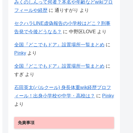
みくのしんって何者？本名や年齢などwikiプロ
フィールや経歴
に
通りすがり
より
セクハラLINE虚偽報告の小学校はどこ？刑事
告発で今後どうなる？
に
中野区LOVE
より
全国『どこでもドア』設置場所一覧まとめ
に
Pinky
より
全国『どこでもドア』設置場所一覧まとめ
に
すぎ
より
石田英太(パルクール) 身長体重wik経歴プロフ
ィール！出身小学校や中学・高校は？
に
Pinky
より
免責事項