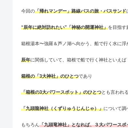
今回の
「帰れマンデー」路線バスの旅・バスサンド
“辰年に絶対訪れたい”「神秘の開運神社」
を目指す
箱根湯本〜強羅＆芦ノ湖へ向かう、船で行く水に浮
辰年
に関係していて、箱根で船で行く神社といえば
箱根の「3大神社」のひとつ
であり
「箱根の3大パワースポット」のひとつ
とも言われ
「九頭龍神社（くずりゅうじんじゃ）」
について調
もちろん
「九頭竜神社」となれば、３大パワースポ