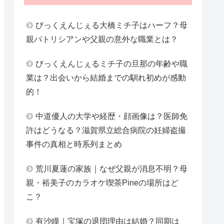
びっくえんじぇる大橋ミチ子はハーフ？母
親パトリシアンや父親の意外な職業とは？
びっくえんじぇるミチ子の旦那の年齢や職
業は？出会いから結婚までの馴れ初めが感動
的！
中道優人の大学や経歴・顔画像は？医師免
許はどうなる？滋賀県立総合病院の妊婦盗撮
事件の真相と時系列まとめ
荒川夏蓮の家族｜なぜ父親が消息不明？母
親・裕美子のカラオケ喫茶Pineの場所はど
こ？
有沙瞳｜宝塚の退団理由は結婚？同期は