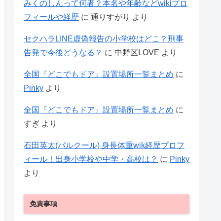
みくのしんって何者？本名や年齢などwikiプロ
フィールや経歴
に
通りすがり
より
セクハラLINE虚偽報告の小学校はどこ？刑事
告発で今後どうなる？
に
中野区LOVE
より
全国『どこでもドア』設置場所一覧まとめ
に
Pinky
より
全国『どこでもドア』設置場所一覧まとめ
に
すぎ
より
石田英太(パルクール) 身長体重wik経歴プロフ
ィール！出身小学校や中学・高校は？
に
Pinky
より
免責事項