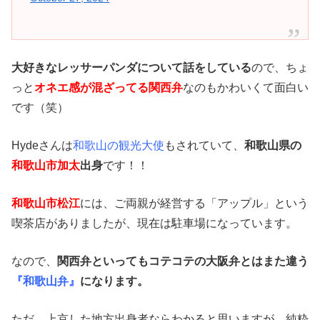
大好きなレッサーパンダについて話をしている
ので、ちょ
っと
オネエ感が混ざってる関西弁
なのもかわいくて面白い
です（笑）
Hydeさんは
和歌山の観光大使
もされていて、
和歌山県の
和歌山市加太
出身
です！！
和歌山市松江
には、ご両親が経営する「アップル」という
喫茶店がありましたが、現在は駐車場になっています。
なので、
関西弁といってもコテコテの大阪弁とはまた違う
『和歌山弁』
になります。
ただ、上京した地方出身者ならわかると思いますが、純粋