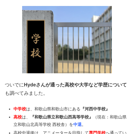
ついでに
Hydeさんが通った高校や大学など学歴について
も調べてみました。
中学校
は、和歌山県和歌山市にある
『河西中学校』
高校
は、
『
和歌山県立和歌山西高等学校
』
（現在：和歌山県
立和歌山北高等学校 西校舎）を
中退
。
高校中退後は、アニメーターを目指して
専門学校
へ通ってい