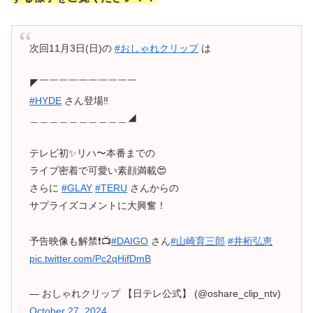
次回11月3日(日)の
#おしゃれクリップ
は
◤￣￣￣￣￣￣￣￣￣￣
#HYDE
さん登場‼️
＿＿＿＿＿＿＿＿＿＿◢
テレビ初✨リハ〜本番までの
ライブ密着で可愛い素顔満載😍
さらに
#GLAY
#TERU
さんからの
サプライズコメントに大興奮！
予告映像も解禁❗️📺
#DAIGO
さん
#山崎育三郎
#井桁弘恵
pic.twitter.com/Pc2qHifDmB
— おしゃれクリップ 【日テレ公式】 (@oshare_clip_ntv)
October 27, 2024