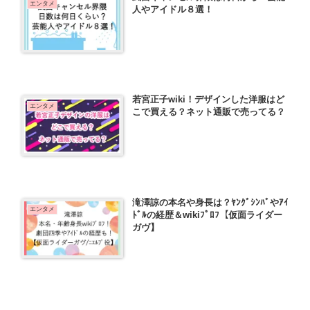
エンタメ
人やアイドル８選！
若宮正子wiki！デザインした洋服はど
エンタメ
こで買える？ネット通販で売ってる？
滝澤諒の本名や身長は？ﾔﾝｸﾞｼﾝﾊﾞやｱｲ
エンタメ
ﾄﾞﾙの経歴＆wikiﾌﾟﾛﾌ【仮面ライダー
ガヴ】