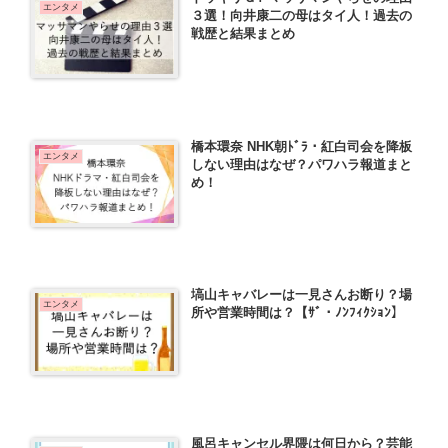
エンタメ
３選！向井康二の母はタイ人！過去の
戦歴と結果まとめ
橋本環奈 NHK朝ﾄﾞﾗ・紅白司会を降板
エンタメ
しない理由はなぜ？パワハラ報道まと
め！
塙山キャバレーは一見さんお断り？場
エンタメ
所や営業時間は？【ｻﾞ・ﾉﾝﾌｨｸｼｮﾝ】
風呂キャンセル界隈は何日から？芸能