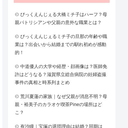
びっくえんじぇる大橋ミチ子はハーフ？母
親パトリシアンや父親の意外な職業とは？
びっくえんじぇるミチ子の旦那の年齢や職
業は？出会いから結婚までの馴れ初めが感動
的！
中道優人の大学や経歴・顔画像は？医師免
許はどうなる？滋賀県立総合病院の妊婦盗撮
事件の真相と時系列まとめ
荒川夏蓮の家族｜なぜ父親が消息不明？母
親・裕美子のカラオケ喫茶Pineの場所はど
こ？
有沙瞳｜宝塚の退団理由は結婚？同期は