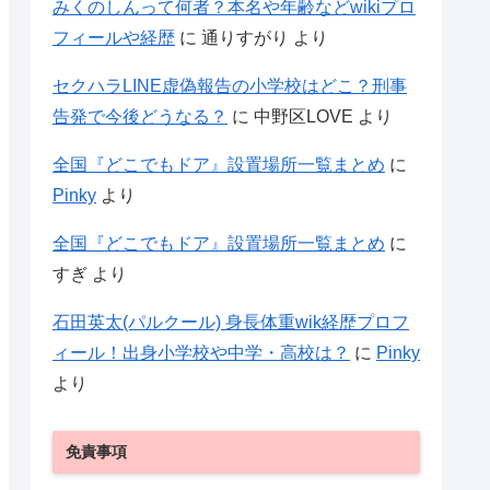
みくのしんって何者？本名や年齢などwikiプロ
フィールや経歴
に
通りすがり
より
セクハラLINE虚偽報告の小学校はどこ？刑事
告発で今後どうなる？
に
中野区LOVE
より
全国『どこでもドア』設置場所一覧まとめ
に
Pinky
より
全国『どこでもドア』設置場所一覧まとめ
に
すぎ
より
石田英太(パルクール) 身長体重wik経歴プロフ
ィール！出身小学校や中学・高校は？
に
Pinky
より
免責事項