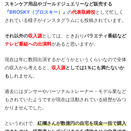
スキンケア用品やゴールドジュエリーなど販売する
『BROSKY（ブロスキー）』
の
代表取締役
として忙しく
されている様子がインスタグラムにも投稿されています。
それ以外の
収入源
としては、ときおり
バラエティ番組など
テレビ番組への出演料
があると思いますが、
現在は年に数回出演するかどうかというくらいなので全体
の収入から考えると、
収入源
としては1％にも満たないか
も
しれません。
過去にはダンサーやパーソナルトレーナー・モデル業など
もされていたようですが現在は活動されている経歴がみつ
かりませんでした。
というわけで、
紅欄さんが数億円の自宅を現金一括で購入