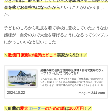
できたのは、経営者としてビジネスを成功させご自身で大
金を稼ぐお金持ちになったから
ということがわかりまし
た。
子どものころから毛皮を着て学校に登校していたようなお
嬢様が、自分の力で大金を稼げるようになるってシンプル
にかっこいいなと思いました！！
＼
数億円 豪邸の場所はどこ？
実家から5分！／
紅欄の家の住所は世田谷区成城？自宅で愛用のウェ
ーブミラーはどこに売ってる？
こんにちは、ピンキーです！本日は『THE夜会』で紹介されて
いた、紅蘭（くらん）さんの大豪邸についてお伝えしていきた
いと思います。草刈正雄の娘である紅蘭（くらん）さんは、8月
に数億円の一軒家を『現金一括購入』したことで話題になって
2024.10.22
いました。紅...
megumi344.com
＼紅蘭の
愛犬
カーター
のための庭
は
200万円
！／