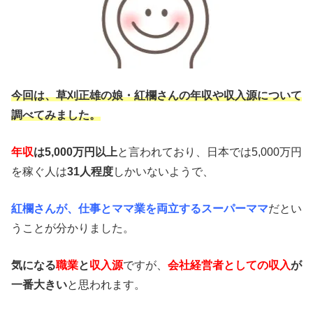
今回は、草刈正雄の娘・紅欄さんの年収や収入源について
調べてみました。
年収
は5,000万円以上
と言われており、日本では5,000万円
を稼ぐ人は
31人程度
しかいないようで、
紅欄さんが、仕事とママ業を両立するスーパーママ
だとい
うことが分かりました。
気になる
職業
と
収入源
ですが、
会社経営者としての収入
が
一番大きい
と思われます。