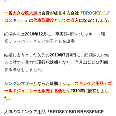
一番大きな収入源
は自身が経営する会社
『BROSKY（ブ
ロスキー）』
の
代表取締役としての収入
になるでしょう。
紅欄さんは
2018年12月
に、事実婚相手のリッキー（職
業：ラッパー）さんとの子どもを
出産
。
結婚しようとした矢先の
2019年7月4日
に、紅欄さんの知
人に対する暴力で
現行犯逮捕
となり、同月21日には
別離
する決意をしました。
シングルマザー
となった紅欄
さんは、
スキンケア用品・ゴ
ールドジュエリーを販売する会社
を
2019年
に設立
しまし
た。
人気のスキンケア用品『BROSKY BIO BRESSENCE