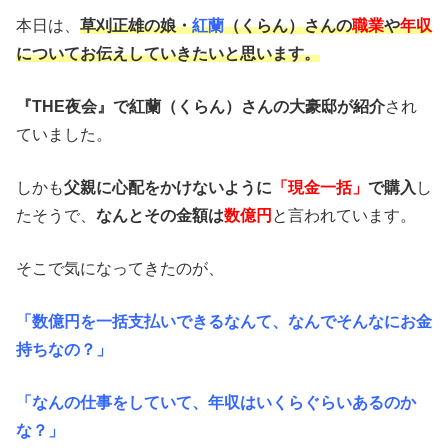
本日は、
草刈正雄の娘・
紅蘭
（くらん）さんの
職業
や
年収
についてお伝えしていきたいと思います。
『THE夜会』で紅蘭（くらん）さんの大豪邸
が紹介
され
ていました。
しかも
父親に心配をかけないように
「現金一括」
で購入
し
たそうで、
なんとその金額は
数億円
と言われています。
そこで気になってきたのが、
「数億円を一括支払いできるなんて、なんでそんなにお金
持ちなの？」
「なんの仕事をしていて、年収はいくらぐらいあるのか
な？」