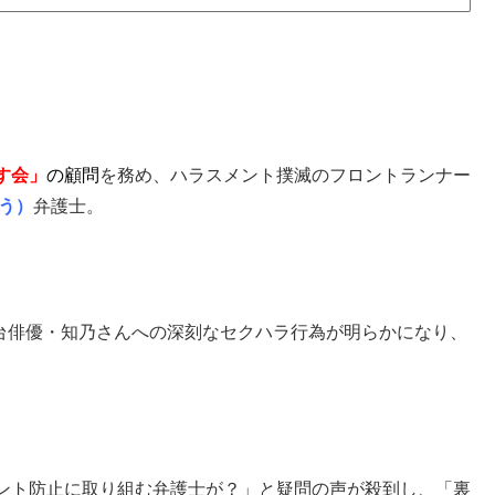
す会」
の顧問
を務め、ハラスメント撲滅のフロントランナー
う）
弁護士。
舞台俳優・知乃さんへの深刻なセクハラ行為が明らかになり、
ント防止に取り組む弁護士が？」と疑問の声が殺到し、「裏