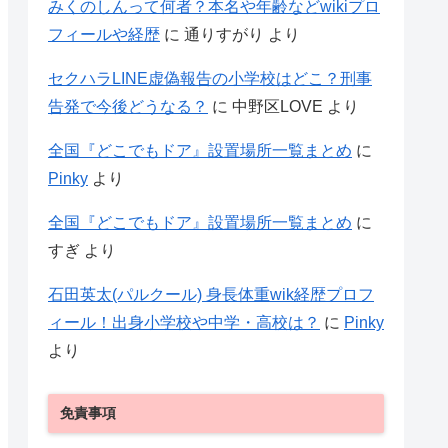
みくのしんって何者？本名や年齢などwikiプロ
フィールや経歴
に
通りすがり
より
セクハラLINE虚偽報告の小学校はどこ？刑事
告発で今後どうなる？
に
中野区LOVE
より
全国『どこでもドア』設置場所一覧まとめ
に
Pinky
より
全国『どこでもドア』設置場所一覧まとめ
に
すぎ
より
石田英太(パルクール) 身長体重wik経歴プロフ
ィール！出身小学校や中学・高校は？
に
Pinky
より
免責事項