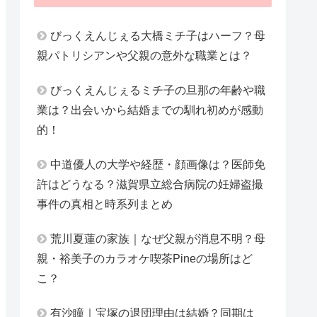
びっくえんじぇる大橋ミチ子はハーフ？母
親パトリシアンや父親の意外な職業とは？
びっくえんじぇるミチ子の旦那の年齢や職
業は？出会いから結婚までの馴れ初めが感動
的！
中道優人の大学や経歴・顔画像は？医師免
許はどうなる？滋賀県立総合病院の妊婦盗撮
事件の真相と時系列まとめ
荒川夏蓮の家族｜なぜ父親が消息不明？母
親・裕美子のカラオケ喫茶Pineの場所はど
こ？
有沙瞳｜宝塚の退団理由は結婚？同期は