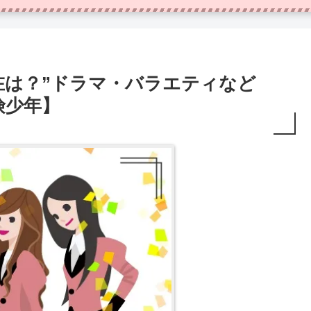
在は？”ドラマ・バラエティなど
険少年】