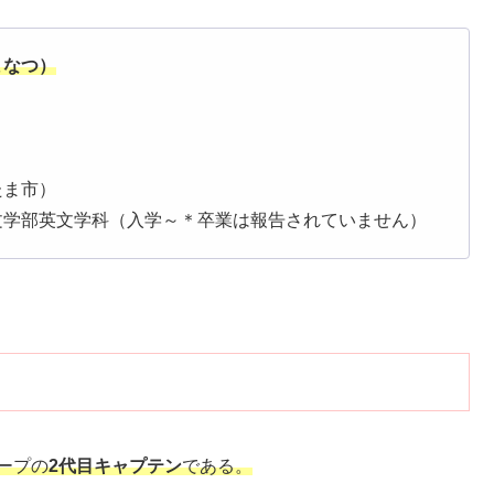
まなつ）
たま市）
文学部英文学科（入学～＊卒業は報告されていません）
ープの
2代目キャプテン
である。