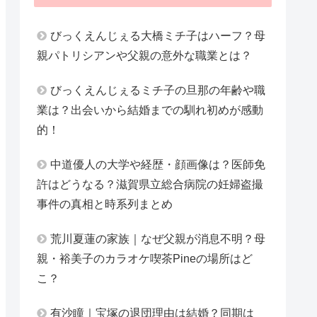
びっくえんじぇる大橋ミチ子はハーフ？母
親パトリシアンや父親の意外な職業とは？
びっくえんじぇるミチ子の旦那の年齢や職
業は？出会いから結婚までの馴れ初めが感動
的！
中道優人の大学や経歴・顔画像は？医師免
許はどうなる？滋賀県立総合病院の妊婦盗撮
事件の真相と時系列まとめ
荒川夏蓮の家族｜なぜ父親が消息不明？母
親・裕美子のカラオケ喫茶Pineの場所はど
こ？
有沙瞳｜宝塚の退団理由は結婚？同期は