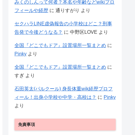
みくのしんって何者？本名や年齢などwikiプロ
フィールや経歴
に
通りすがり
より
セクハラLINE虚偽報告の小学校はどこ？刑事
告発で今後どうなる？
に
中野区LOVE
より
全国『どこでもドア』設置場所一覧まとめ
に
Pinky
より
全国『どこでもドア』設置場所一覧まとめ
に
すぎ
より
石田英太(パルクール) 身長体重wik経歴プロフ
ィール！出身小学校や中学・高校は？
に
Pinky
より
免責事項