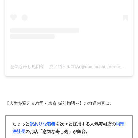
意気な寿し処阿部 虎ノ門ヒルズ店(@abe_sushi_toranomonhills)がシェアした投稿
【人生を変える寿司～東京 板前物語～】の放送内容は、
ちょっと
訳ありな若者
を次々と採用する人気寿司店の
阿部
浩社長
のお店「意気な寿し処」が舞台。