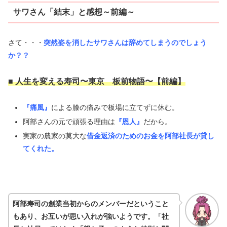
サワさん「結末」と感想～前編～
さて・・・
突然姿を消したサワさんは辞めてしまうのでしょう
か？？
■ 人生を変える寿司〜東京 板前物語〜【
前編
】
『痛風』
による膝の痛みで板場に立てずに休む。
阿部さんの元で頑張る理由は
『恩人』
だから。
実家の農家の莫大な
借金返済のためのお金を阿部社長が貸し
てくれた。
阿部寿司の創業当初からのメンバーだということ
もあり、お互いが思い入れが強いようです。「社