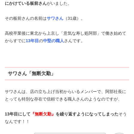
にかけている板前さん
がいました。
その板前さんの名前は
サワさん
（31歳）。
高校卒業後に東北から上京し「意気な寿し処阿部」で働き始めて
からすでに
13年目
の
中堅の職人
さんです。
サワさん「無断欠勤」
サワさんは、店の立ち上げ当初からいるメンバーで、阿部社長に
とっても特別な存在で信頼できる職人さんのようなのですが、
13年目にして
『無断欠勤』
を繰り返すようになってしまった
そう
なんです！！