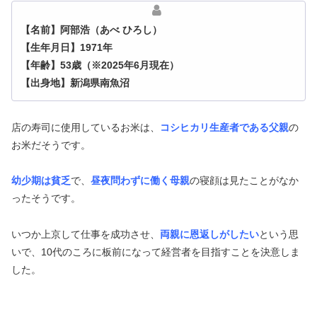
【名前】阿部浩（あべ ひろし）
【生年月日】1971年
【年齢】53歳（※2025年6月現在）
【出身地】新潟県南魚沼
店の寿司に使用しているお米は、
コシヒカリ生産者である父親
の
お米だそうです。
幼少期は貧乏
で、
昼夜問わずに働く母親
の寝顔は見たことがなか
ったそうです。
いつか上京して仕事を成功させ、
両親に恩返しがしたい
という思
いで、10代のころに板前になって経営者を目指すことを決意しま
した。