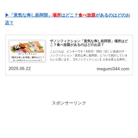
▶「意気な寿し処阿部」
場所
はどこ？
食べ放題
があるのはどのお
店？
ザノンフィクション「意気な寿し処阿部」場所はど
こ？食べ放題があるのはどのお店？
こんにちは、ピンキーです！6月22・29日（日）に放送のザ・
ノンフィクション「意気な寿し処阿部」について紹介していき
たいと思います。【ザノンフィクション】人生を変える寿司〜
東京 板前物語〜 前編・後編ちょっと ”訳ありの若者” を採用
2025.06.22
する「...
megumi344.com
スポンサーリンク