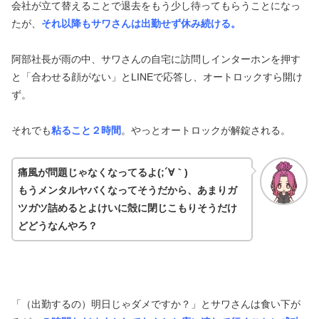
会社が立て替えることで退去をもう少し待ってもらうことになっ
たが、
それ以降もサワさんは出勤せず休み続ける。
阿部社長が雨の中、サワさんの自宅に訪問しインターホンを押す
と「合わせる顔がない」とLINEで応答し、オートロックすら開け
ず。
それでも
粘ること２時間
。やっとオートロックが解錠される。
痛風が問題じゃなくなってるよ(;´∀｀)
もうメンタルヤバくなってそうだから、あまりガ
ツガツ詰めるとよけいに殻に閉じこもりそうだけ
どどうなんやろ？
「（出勤するの）明日じゃダメですか？」とサワさんは食い下が