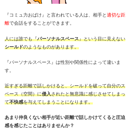
『コミュ力おばけ』と言われている人は、相手と
適切な距
離
で会話をすることができます。
人には誰でも『
パーソナルスペース
』という目に見えない
シールド
のようなものがあります。
『パーソナルスペース』は性別や関係性によって違いま
す。
近すぎる距離で話しかけると、シールドを破って自分のス
ペース（空間）に
侵入
されたと無意識に感じさせてしまっ
て
不快感
を与えてしまうことになります。
あまり仲良くない相手が近い距離で話しかけてくると圧迫
感を感じたことはありませんか？