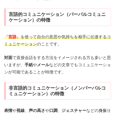
言語的コミュニケーション（バーバルコミュニ
ケーション）の特徴
『
言語
』を使って自分の意思や気持ちを相手に伝達するコ
ミュニケーション
のことです。
対面
で直接会話をする方法をイメージされる方も多いと思
いますが
、
手紙
や
メール
などの文章でもコミュニケーショ
ンが可能であることが特徴です。
非言語的コミュニケーション（ノンバーバルコ
ミュニケーション）の特徴
表情
や
視線
、
声の高さ
や
口調
、
ジェスチャー
などの
身振り