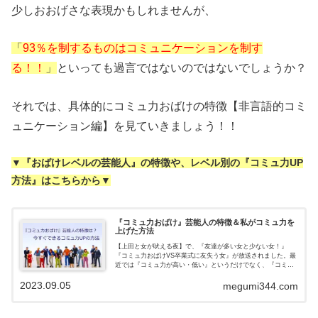
少しおおげさな表現かもしれませんが、
「
93％を制するものはコミュニケーションを制す
る！！
」
といっても過言ではないのではないでしょうか？
それでは、具体的にコミュ力おばけの特徴【非言語的コミ
ュニケーション編】を見ていきましょう！！
▼『おばけレベルの芸能人』の特徴や、レベル別の『コミュ力UP
方法』はこちらから▼
『コミュ力おばけ』芸能人の特徴＆私がコミュ力を
上げた方法
【上田と女が吠える夜】で、『友達が多い女と少ない女！』
『コミュ力おばけVS卒業式に友失う女』が放送されました。最
近では『コミュ力が高い・低い』というだけでなく、『コミュ
力おばけ』という言葉がチラホラ聞かれるようになってきてい
2023.09.05
ます。私は過去に...
megumi344.com