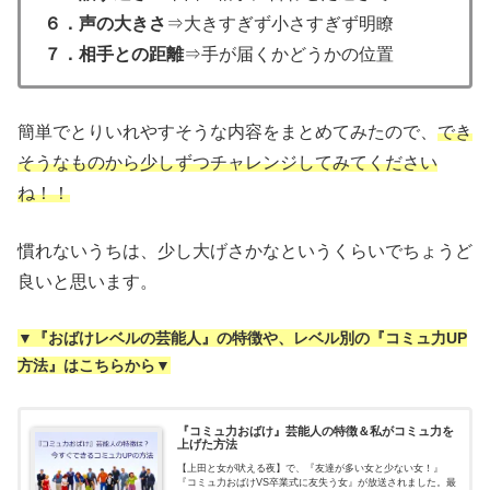
６．声の大きさ
⇒大きすぎず小さすぎず明瞭
７．相手との距離
⇒手が届くかどうかの位置
簡単でとりいれやすそうな内容をまとめてみたので、
でき
そうなものから少しずつチャレンジしてみてください
ね！！
慣れないうちは、少し大げさかなというくらいでちょうど
良いと思います。
▼『おばけレベルの芸能人』の特徴や、レベル別の『コミュ力UP
方法』はこちらから▼
『コミュ力おばけ』芸能人の特徴＆私がコミュ力を
上げた方法
【上田と女が吠える夜】で、『友達が多い女と少ない女！』
『コミュ力おばけVS卒業式に友失う女』が放送されました。最