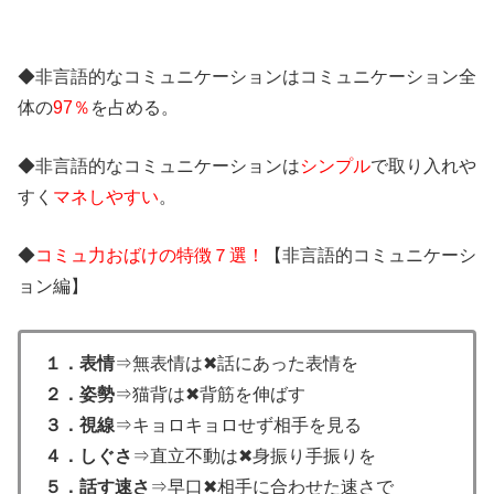
◆非言語的なコミュニケーションはコミュニケーション全
体の
97％
を占める。
◆非言語的なコミュニケーションは
シンプル
で取り入れや
すく
マネしやすい
。
◆
コミュ力おばけの特徴７選！
【非言語的コミュニケーシ
ョン編】
１．表情
⇒無表情は✖話にあった表情を
２．姿勢
⇒猫背は✖背筋を伸ばす
３．視線
⇒キョロキョロせず相手を見る
４．しぐさ
⇒直立不動は✖身振り手振りを
５．話す速さ
⇒早口✖相手に合わせた速さで