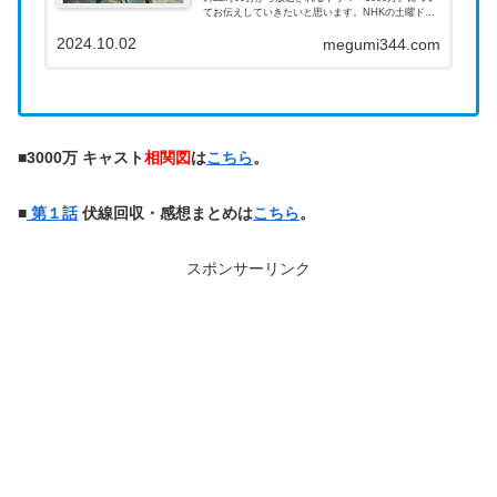
てお伝えしていきたいと思います。NHKの土曜ドラ
マとして秋からスタートする新ドラマで、主演が安
2024.10.02
達祐実さんとなっています。母親役ということ...
megumi344.com
■
3000万 キャスト
相関図
は
こちら
。
■
第１話
伏線回収・感想まとめは
こちら
。
スポンサーリンク