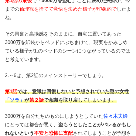
第1話の最後
で
「3000万を盗む」ことに決めた夫婦
が、今
までの
倫理観を捨てて覚悟を決めた様子が印象的で
したよ
ね。
その興奮と高揚感をそのままに、自宅に置いてあった
3000万を紙袋からベッドにぶちまけて、現実をかみしめ
ている様子が1.のベッドのシーンにつながっているのでは
と考えています。
2.～6は、第2話のメインストーリーでしょう。
第1話
では、意識は回復しないと予想されていた謎の女性
「ソラ」
が
第２話
で意識を取り戻し
てしまいます。
3000万を自分たちのものにしようとしていた
佐々木夫婦
にとっては都合が悪く、
盗もうとしたことがバレるかもし
れないという
不安と恐怖に支配
されてしまうことが予想さ