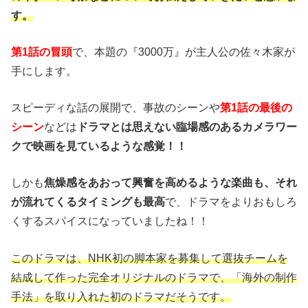
す。
第1話の冒頭
で、本題の『3000万』が主人公の佐々木家が
手にします。
スピーディな話の展開で、事故のシーンや
第1話の最後の
シーン
などは
ドラマとは思えない臨場感のあるカメラワー
クで映画を見ているような感覚！！
しかも
焦燥感をあおって興奮を高めるような楽曲も、それ
が流れてくるタイミングも最高
で、ドラマをよりおもしろ
くするスパイスになっていましたね！！
このドラマは、NHK初の脚本家を募集して選抜チームを
結成して作った完全オリジナルのドラマで、「海外の制作
手法」を取り入れた初のドラマだそうです。