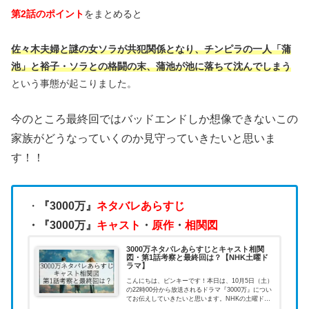
第2話のポイント
をまとめると
佐々木夫婦と謎の女ソラが共犯関係となり、チンピラの一人「蒲
池」と裕子・ソラとの格闘の末、蒲池が池に落ちて沈んでしまう
という事態が起こりました。
今のところ最終回ではバッドエンドしか想像できないこの
家族がどうなっていくのか見守っていきたいと思いま
す！！
・
『3000万』
ネタバレあらすじ
・『3000万』
キャスト
・
原作
・
相関図
3000万ネタバレあらすじとキャスト相関
図・第1話考察と最終回は？【NHK土曜ド
ラマ】
こんにちは、ピンキーです！本日は、10月5日（土）
の22時00分から放送されるドラマ『3000万』につい
てお伝えしていきたいと思います。NHKの土曜ドラ
マとして秋からスタートする新ドラマで、主演が安