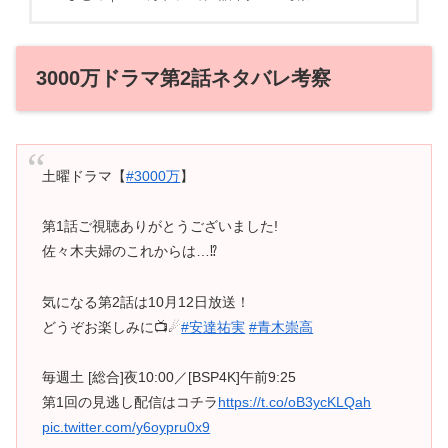
3000万ドラマ第2話ネタバレ考察
土曜ドラマ【
#3000万
】
第1話ご視聴ありがとうございました!
佐々木夫婦のこれからは…⁉
気になる第2話は10月12日放送！
どうぞお楽しみに📺☄
#安達祐実
#青木崇高
毎週土 [総合]夜10:00／[BSP4K]午前9:25
第1回の見逃し配信はコチラ
https://t.co/oB3ycKLQah
pic.twitter.com/y6oypru0x9