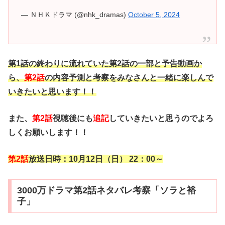
— ＮＨＫドラマ (@nhk_dramas)
October 5, 2024
第1話の終わりに流れていた第2話の一部と予告動画か
ら、
第2話
の内容予測と考察をみなさんと一緒に楽しんで
いきたいと思います！！
また、
第2話
視聴後にも
追記
していきたいと思うのでよろ
しくお願いします！！
第2話
放送日時：10月12日（日） 22：00～
3000万ドラマ第2話ネタバレ考察「ソラと裕
子」