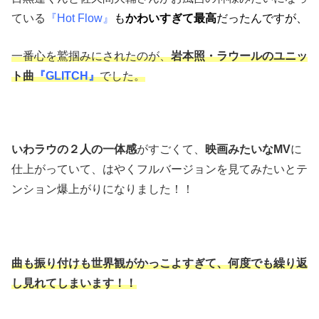
ている
『Hot Flow』
も
かわいすぎて最高
だったんですが、
一番心を鷲掴みにされたのが、
岩本照・ラウールのユニッ
ト曲
『GLITCH』
でした。
いわラウの２人の一体感
がすごくて、
映画みたいなMV
に
仕上がっていて、はやくフルバージョンを見てみたいとテ
ンション爆上がりになりました！！
曲も振り付けも世界観がかっこよすぎて、何度でも繰り返
し見れてしまいます！！