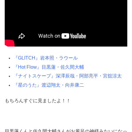
『GLITCH』岩本照・ラウール
『Hot Flow』目黒蓮・佐久間大輔
『ナイトスケープ』深澤辰哉・阿部亮平・宮舘涼太
『星のうた』渡辺翔太・向井康二
もちろんすぐに見ましたよ！！
目黒蓮くんと佐久間大輔さんがお風呂の神様みたいになっ