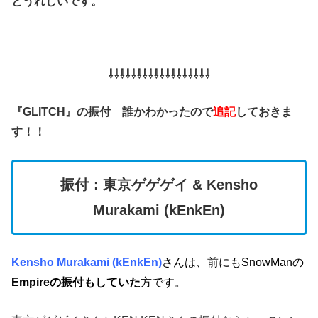
とうれしいです。
⇩⇩⇩⇩⇩⇩⇩⇩⇩⇩⇩⇩⇩⇩⇩⇩⇩⇩
『GLITCH』の振付 誰かわかったので
追記
しておきま
す！！
振付：
東京ゲゲゲイ
& Kensho
Murakami (kEnkEn)
Kensho Murakami (kEnkEn)
さんは、前にもSnowManの
Empireの振付もしていた
方です。