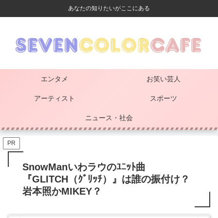
あなたの知りたいがここにある
エンタメ
お笑い芸人
アーティスト
スポーツ
ニュース・社会
PR
SnowManいわラウのﾕﾆｯﾄ曲
『GLITCH（ｸﾞﾘｯﾁ）』は誰の振付け？
岩本照かMIKEY？