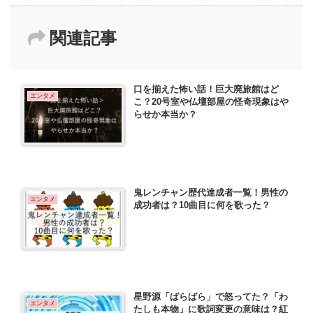
関連記事
口を揃えた怖い話！巨大廃旅館はど
エンタメ
こ？20号室や仏壇部屋の怪奇現象はや
らせか本当か？
鬼レンチャン歴代達成者一覧！男性の
エンタメ
成功者は？10曲目に何を歌った？
星野源「ばらばら」で怒ってた？「わ
エンタメ
たしも本物」に歌詞変更の意味は？紅