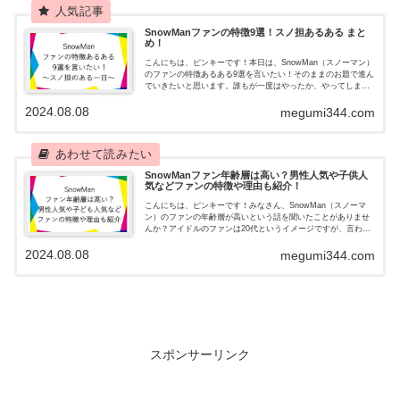
SnowManファンの特徴9選！スノ担あるある まと
め！
こんにちは、ピンキーです！本日は、SnowMan（スノーマン）
のファンの特徴あるある9選を言いたい！そのままのお題で進ん
でいきたいと思います。誰もが一度はやったか、やってしまい
そうになったような出来事？？？『スノ担あるある』をまとめ
2024.08.08
てみまし...
megumi344.com
SnowManファン年齢層は高い？男性人気や子供人
気などファンの特徴や理由も紹介！
こんにちは、ピンキーです！みなさん、SnowMan（スノーマ
ン）のファンの年齢層が高いという話を聞いたことがありませ
んか？アイドルのファンは20代というイメージですが、言われ
てみればそんな気もする・・・実際はどうなのか気になってき
2024.08.08
ました。そ...
megumi344.com
スポンサーリンク