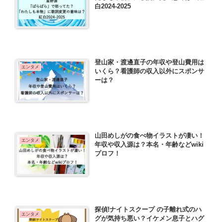
白2024-2025
登山家・渡邊直子の年収や登山費用は
エンタメ
いくら？看護師の収入以外にスポンサ
ーは？
山田めしがの食べ物イラストが凄い！
エンタメ
年収や収入源は？本名・年齢などwiki
プロフ！
探偵!ナイトスクープ の子離れ式のハ
エンタメ
グが気持ち悪い？イケメン息子とハグ