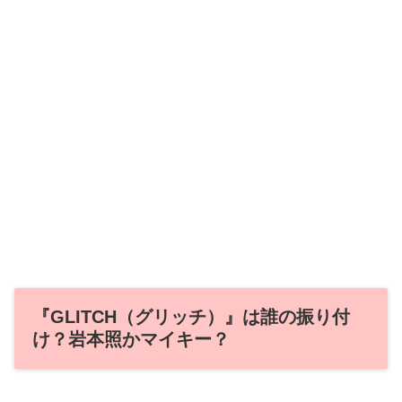
『GLITCH（グリッチ）』は誰の振り付
け？岩本照かマイキー？