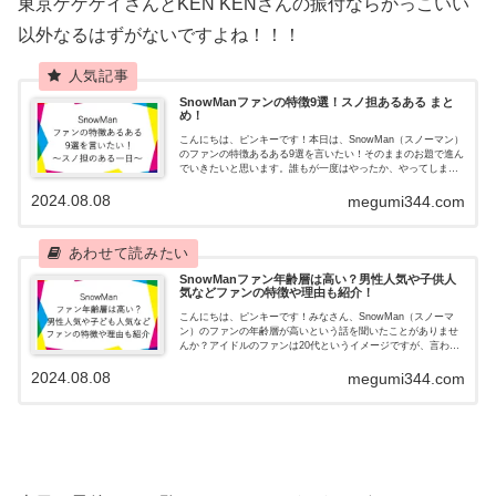
東京ゲゲゲイさんとKEN KENさんの振付ならかっこいい
以外なるはずがないですよね！！！
SnowManファンの特徴9選！スノ担あるある まと
め！
こんにちは、ピンキーです！本日は、SnowMan（スノーマン）
のファンの特徴あるある9選を言いたい！そのままのお題で進ん
でいきたいと思います。誰もが一度はやったか、やってしまい
そうになったような出来事？？？『スノ担あるある』をまとめ
2024.08.08
てみまし...
megumi344.com
SnowManファン年齢層は高い？男性人気や子供人
気などファンの特徴や理由も紹介！
こんにちは、ピンキーです！みなさん、SnowMan（スノーマ
ン）のファンの年齢層が高いという話を聞いたことがありませ
んか？アイドルのファンは20代というイメージですが、言われ
てみればそんな気もする・・・実際はどうなのか気になってき
2024.08.08
ました。そ...
megumi344.com