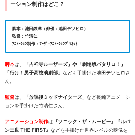
ーション制作はどこ？
脚本：池田鉄洋（俳優：池田テツヒロ）
監督：竹清仁
ｱﾆﾒｰｼｮﾝ制作：ﾏｰｻﾞ･ｱﾆﾒｰｼｮﾝﾌﾟﾗﾈｯﾄ
脚本
は、
「吉祥寺ルーザーズ」や「劇場版パタリロ！」
「行け！男子高校演劇部」
なども手掛けた池田テツヒロさ
ん。
監督
は、
「放課後ミッドナイターズ」
など長編アニメーシ
ョンを手掛けた竹清仁さん。
アニメーション制作
は
『ソニック・ザ・ムービー』『ルパ
ン三世 THE FIRST』
などを手掛けた
世界レベルの映像を