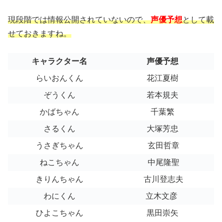
現段階では情報公開されていないので、
声優予想
として載
せておきますね。
キャラクター名
声優予想
らいおんくん
花江夏樹
ぞうくん
若本規夫
かばちゃん
千葉繁
さるくん
大塚芳忠
うさぎちゃん
玄田哲章
ねこちゃん
中尾隆聖
きりんちゃん
古川登志夫
わにくん
立木文彦
ひよこちゃん
黒田崇矢