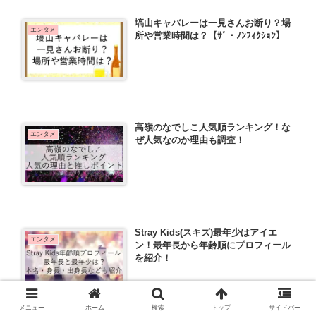
塙山キャバレーは一見さんお断り？場
エンタメ
所や営業時間は？【ｻﾞ・ﾉﾝﾌｨｸｼｮﾝ】
高嶺のなでしこ人気順ランキング！な
エンタメ
ぜ人気なのか理由も調査！
Stray Kids(スキズ)最年少はアイエ
エンタメ
ン！最年長から年齢順にプロフィール
を紹介！
メニュー
ホーム
検索
トップ
サイドバー