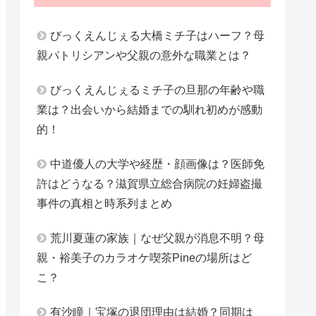
びっくえんじぇる大橋ミチ子はハーフ？母
親パトリシアンや父親の意外な職業とは？
びっくえんじぇるミチ子の旦那の年齢や職
業は？出会いから結婚までの馴れ初めが感動
的！
中道優人の大学や経歴・顔画像は？医師免
許はどうなる？滋賀県立総合病院の妊婦盗撮
事件の真相と時系列まとめ
荒川夏蓮の家族｜なぜ父親が消息不明？母
親・裕美子のカラオケ喫茶Pineの場所はど
こ？
有沙瞳｜宝塚の退団理由は結婚？同期は