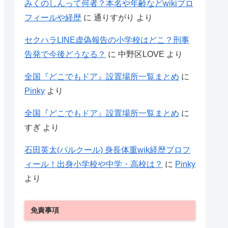
みくのしんって何者？本名や年齢などwikiプロ
フィールや経歴
に
通りすがり
より
セクハラLINE虚偽報告の小学校はどこ？刑事
告発で今後どうなる？
に
中野区LOVE
より
全国『どこでもドア』設置場所一覧まとめ
に
Pinky
より
全国『どこでもドア』設置場所一覧まとめ
に
すぎ
より
石田英太(パルクール) 身長体重wik経歴プロフ
ィール！出身小学校や中学・高校は？
に
Pinky
より
免責事項