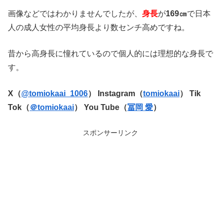
画像などではわかりませんでしたが、
身長
が
169㎝
で日本
人の成人女性の平均身長より数センチ高めですね。
昔から高身長に憧れているので個人的には理想的な身長で
す。
X（
@tomiokaai_1006
）
Instagram（
tomiokaai
）
Tik
Tok（
＠tomiokaai
）
You Tube（
冨岡 愛
）
スポンサーリンク