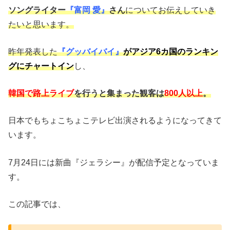
ソングライター
『富岡 愛』
さん
についてお伝えしていき
たいと思います。
昨年発表した
『
グッバイバイ
』
がアジア6カ国のランキン
グにチャートイン
し、
韓国で路上ライブ
を行うと集まった観客は
800人以上
。
日本でもちょこちょこテレビ出演されるようになってきて
います。
7月24日には新曲『ジェラシー』が配信予定となっていま
す。
この記事では、