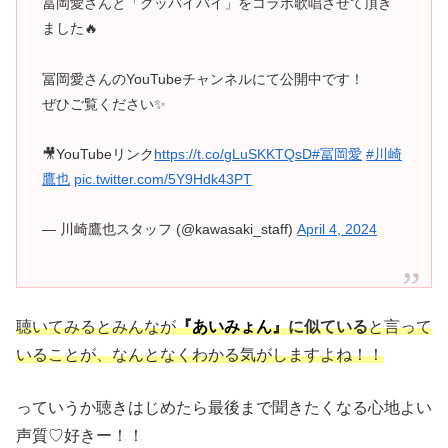
冨岡愛さんと「グッバイバイ」をコラボ歌唱させて頂き
ました🔥
冨岡愛さんのYouTubeチャンネルにて公開中です！
ぜひご覧ください✨
🎥YouTubeリンク
https://t.co/gLuSKKTQsD
#冨岡愛
#川崎
鷹也
pic.twitter.com/5Y9Hdk43PT
— 川崎鷹也スタッフ (@kawasaki_staff)
April 4, 2024
聴いてみるとみんなが
『あいみょん』
に似ている
と言って
いることが、なんとなくわかる気がしますよね！！
っていうか聴きはじめたら最後まで聞きたくなる心地よい
声質♡好きー！！