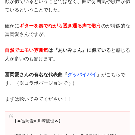
顔が似ているということではなく、曲の雰囲気や歌声が似
ているということでした。
確かに
ギターを奏でながら透き通る声で歌う
のが特徴的な
冨岡愛さんですが、
自然でエモい雰囲気
は『あいみょん』に似ている
と感じる
人が多いのも頷けます。
冨岡愛さんの有名な代表曲『
グッバイバイ
』
がこちらで
す。（※コラボバージョンです）
まずは聴いてみてください！！
【🔥冨岡愛× 川崎鷹也🔥】