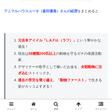
アニマルハウスユーキ（森田優基）さんの経歴
をまとめると…
元吉本アイドル「L.A.F.U.（ラフ）」
という華やかな
過去！
現在は
58種類200匹以上
の動物を守るガチの保護活動
家。
デザイナーや歌手として稼いだお金を、
全額動物に注
ぎ込む
ストイックさ。
過去の苦労を乗り越え、「動物ファースト」
で生きる
姿がカッコよすぎる！
メニュー
ホーム
検索
トップ
サイドバー