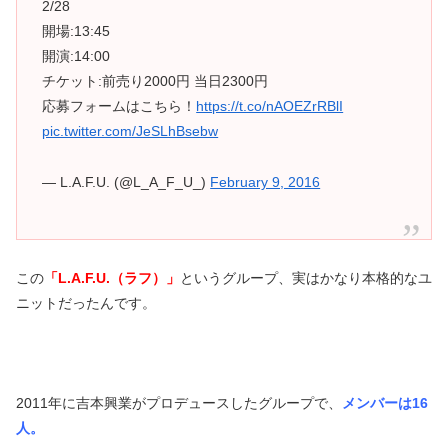
2/28
開場:13:45
開演:14:00
チケット:前売り2000円 当日2300円
応募フォームはこちら！
https://t.co/nAOEZrRBlI
pic.twitter.com/JeSLhBsebw
— L.A.F.U. (@L_A_F_U_)
February 9, 2016
この
「L.A.F.U.（ラフ）」
というグループ、実はかなり本格的なユ
ニットだったんです。
2011年に吉本興業がプロデュースしたグループで、
メンバーは16
人。