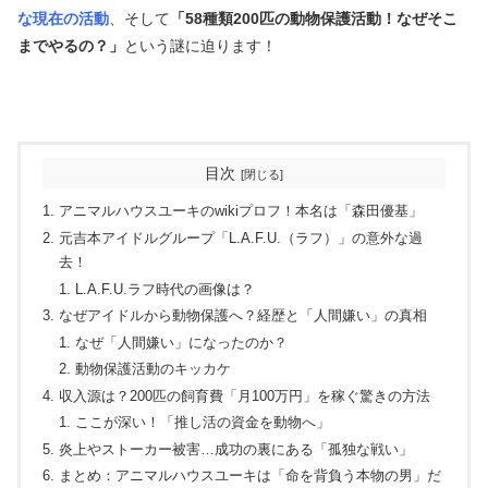
な現在の活動
、そして
「58種類200匹の動物保護活動！なぜそこ
までやるの？」
という謎に迫ります！
目次
アニマルハウスユーキのwikiプロフ！本名は「森田優基」
元吉本アイドルグループ「L.A.F.U.（ラフ）」の意外な過
去！
L.A.F.U.ラフ時代の画像は？
なぜアイドルから動物保護へ？経歴と「人間嫌い」の真相
なぜ「人間嫌い」になったのか？
動物保護活動のキッカケ
収入源は？200匹の飼育費「月100万円」を稼ぐ驚きの方法
ここが深い！「推し活の資金を動物へ」
炎上やストーカー被害…成功の裏にある「孤独な戦い」
まとめ：アニマルハウスユーキは「命を背負う本物の男」だ