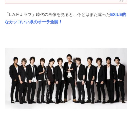
「L.A.F.U.ラフ」時代の画像を見ると、今とはまた違った
EXILE的
なカッコいい系の
オーラ全開！