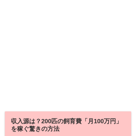
収入源は？200匹の飼育費「月100万円」
を稼ぐ驚きの方法