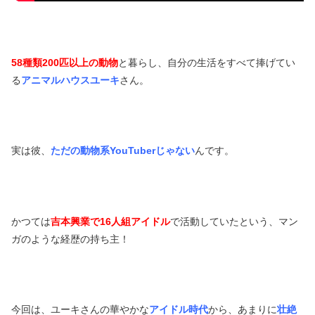
58種類200匹以上の動物
と暮らし、自分の生活をすべて捧げてい
る
アニマルハウスユーキ
さん。
実は彼、
ただの動物系YouTuberじゃない
んです。
かつては
吉本興業で16人組アイドル
で活動していたという、マン
ガのような経歴の持ち主！
今回は、ユーキさんの華やかな
アイドル時代
から、あまりに
壮絶