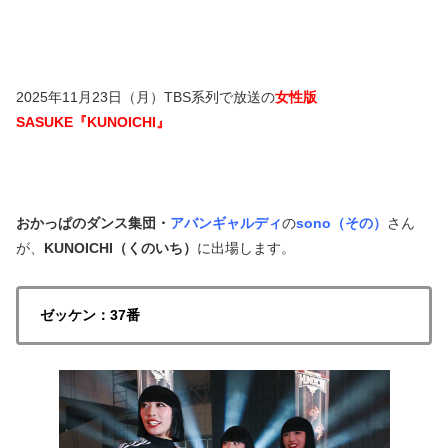
2025年11月23日（月）TBS系列で放送の
女性版
SASUKE『KUNOICHI』
おかっぱのダンス集団・
アバンギャルディ
の
sono（その）
さん
が、
KUNOICHI（くのいち）
に出場します。
ゼッケン：37番