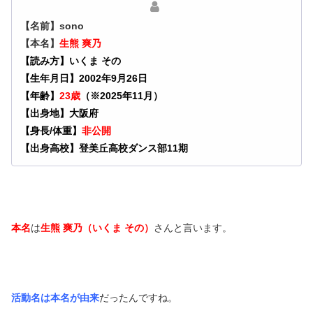
【名前】sono
【本名】
生熊
爽乃
【読み方】いくま その
【生年月日】2002年9月26日
【年齢】
23歳
（※2025年11月）
【出身地】大阪府
【身長/体重】
非公開
【出身高校】登美丘高校ダンス部11期
本名
は
生熊 爽乃（いくま その）
さんと言います。
活動名は本名が由来
だったんですね。