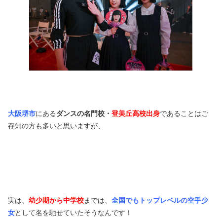
大阪堺市
にある
ダンスの名門校・
登美丘高校出身
であることはご
存知の方も多いと思いますが、
実は、
幼少期から中学校
までは、
全国でもトップレベルの空手少
女
として名を馳せていたそうなんです！