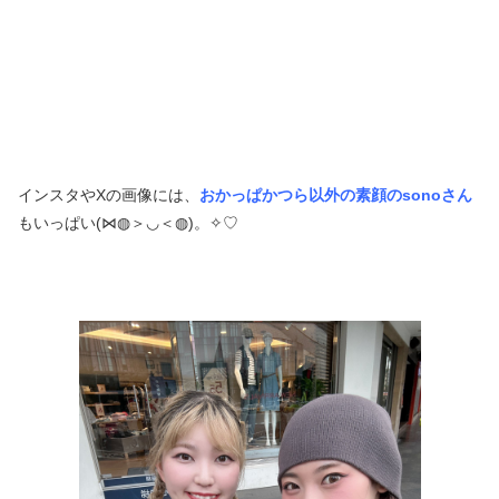
インスタやXの画像には、
おかっぱかつら以外の素顔のsonoさん
もいっぱい(⋈◍＞◡＜◍)。✧♡