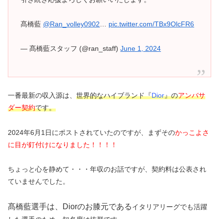
髙橋藍
@Ran_volley0902
…
pic.twitter.com/TBx9OlcFR6
— 髙橋藍スタッフ (@ran_staff)
June 1, 2024
一番最新の収入源は、
世界的なハイブランド『
Dior
』の
アンバサ
ダー契約
です。
2024年6月1日にポストされていたのですが、まずその
かっこよさ
に目が釘付けになりました！！！！
ちょっと心を静めて・・・年収のお話ですが、契約料は公表され
ていませんでした。
髙橋藍選手は、Diorのお膝元である
イタリアリーグでも活躍