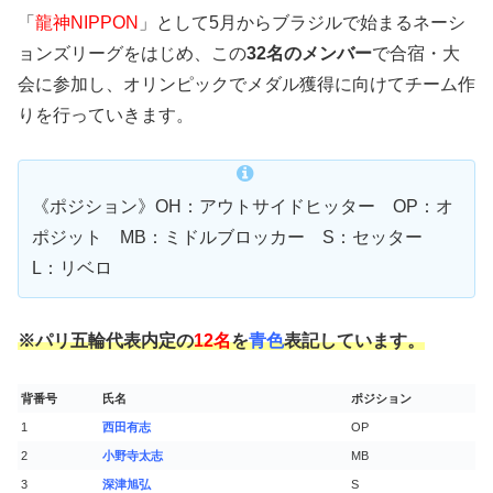
「
龍神NIPPON
」として5月からブラジルで始まるネーシ
ョンズリーグをはじめ、この
32名のメンバー
で合宿・大
会に参加し、オリンピックでメダル獲得に向けてチーム作
りを行っていきます。
《ポジション》OH：アウトサイドヒッター OP：オ
ポジット MB：ミドルブロッカー S：セッター
L：リベロ
※パリ五輪代表内定の
12名
を
青色
表記しています。
背番号
氏名
ポジション
1
西田有志
OP
2
小野寺太志
MB
3
深津旭弘
S