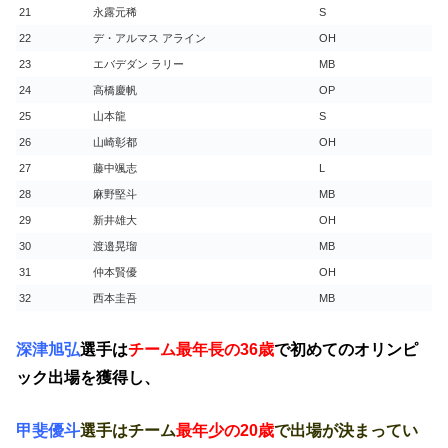
21
永露元稀
S
22
デ・アルマス アライン
OH
23
エバデダン ラリー
MB
24
高橋慶帆
OP
25
山本龍
S
26
山崎彰都
OH
27
藤中颯志
L
28
麻野堅斗
MB
29
新井雄大
OH
30
渡邉晃瑠
MB
31
仲本賢優
OH
32
西本圭吾
MB
深津旭弘
選手は
チーム最年長の36歳
で初めてのオリンピ
ック出場を獲得し、
甲斐優斗
選手はチーム
最年少の20歳
で出場が決まってい