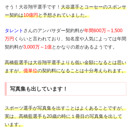
そう！大谷翔平選手です！
大谷選手とコーセーのスポンサ
ー契約は
10億円
と予想されていました。
タレント
さんのアンバサダー契約料が
年間600万～1,500
万円
くらいと言われており、知名度や人気によっては年間
契約料が
3,000万～1億
とかなりの差があるようです。
髙橋藍選手は大谷翔平選手よりも低い金額になるとは思い
ますが、
億単位
の契約料になることは十分考えられます。
写真集も出しています！
スポーツ選手が写真集を出すことはよくあることですが、
実は、髙橋藍選手も20歳の時に１冊目の写真集を出して
います。