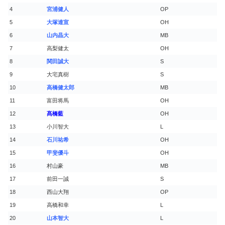
4
宮浦健人
OP
5
大塚達宣
OH
6
山内晶大
MB
7
高梨健太
OH
8
関田誠大
S
9
大宅真樹
S
10
高橋健太郎
MB
11
富田将馬
OH
12
髙橋藍
OH
13
小川智大
L
14
石川祐希
OH
15
甲斐優斗
OH
16
村山豪
MB
17
前田一誠
S
18
西山大翔
OP
19
高橋和幸
L
20
山本智大
L