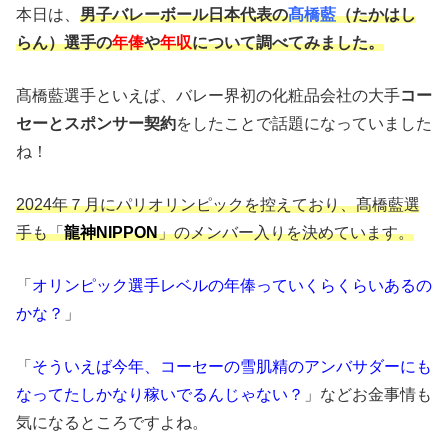
本日は、
男子バレーボール日本代表の
髙橋藍
（たかはし
らん）選手の
年俸
や
年収
について調べてみました。
髙橋藍選手といえば、バレー界初の化粧品会社の大手
コー
セーとスポンサー契約
をしたことで話題になっていました
ね！
2024年７月にパリオリンピックを控えており、髙橋藍選
手も「
龍神NIPPON
」のメンバー入りを決めています。
「
オリンピック選手レベルの年俸っていくらくらいあるの
かな？
」
「
そういえば今年、コーセーの雪肌精のアンバサダーにも
なってたしかなり稼いでるんじゃない？
」などお金事情も
気になるところですよね。