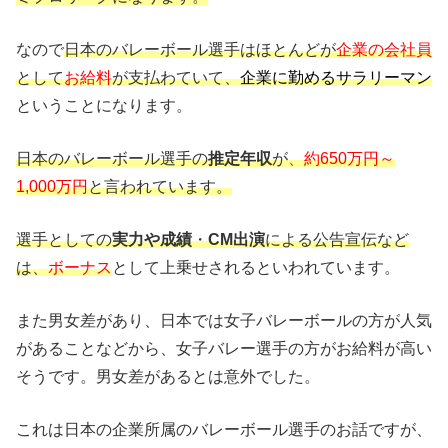
なので
日本のバレーボール選手はほとんどが
企業の会社員
として
お給料
が支払わていて、
企業
に勤めるサラリーマン
ということになります。
日本のバレーボール選手の
推定年収
が
、約650万円～
1,000万円
と言われています。
選手としての
実力や成績
・
CM出演
による公告宣伝など
は、
ボーナス
として上乗せされるといわれています。
また男女差があり、日本では女子バレーボールの方が人気
があることなどから、女子バレー選手の方がお給料が高い
そうです。男女差があるとは意外でした。
これは日本の企業所属のバレーボール選手のお話ですが、