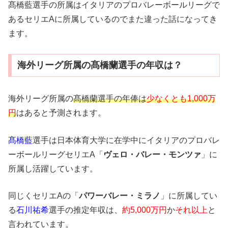
髙橋藍選手の所属はイタリアのプロバレーボールリーグで
あるセリエAに所属しているのでまた違った話になってき
ます。
海外リーグ所属の髙橋蘭選手の年収は？
海外リーグ所属の
髙橋蘭選手の年俸は
少なくとも1,000万
円
はあると予測されます。
髙橋藍
選手は日本体育大学に在学中にイタリアのプロバレ
ーボールリーグセリエA「
ヴェロ・バレー・モンツァ
」に
所属し活躍しています。
同じくセリエAの「
パワーバレー・ミラノ
」に所属してい
る
石川祐希
選手の推定年収は、
約5,000万円
か
それ以上
と
言われています。