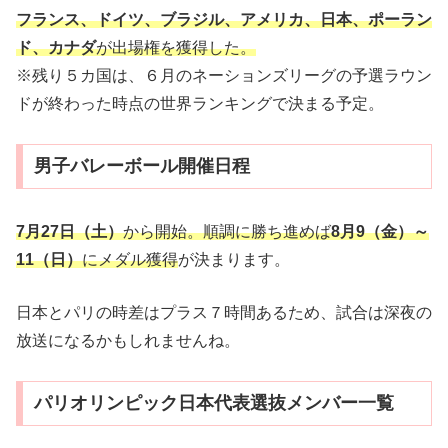
フランス、ドイツ、ブラジル、アメリカ、日本、ポーラン
ド、カナダ
が出場権を獲得した。
※残り５カ国は、６月のネーションズリーグの予選ラウン
ドが終わった時点の世界ランキングで決まる予定。
男子バレーボール開催日程
7月27日（土）
から開始。順調に勝ち進めば
8月9（金）～
11（日）
にメダル獲得
が決まります。
日本とパリの時差はプラス７時間あるため、試合は深夜の
放送になるかもしれませんね。
パリオリンピック日本代表選抜メンバー一覧