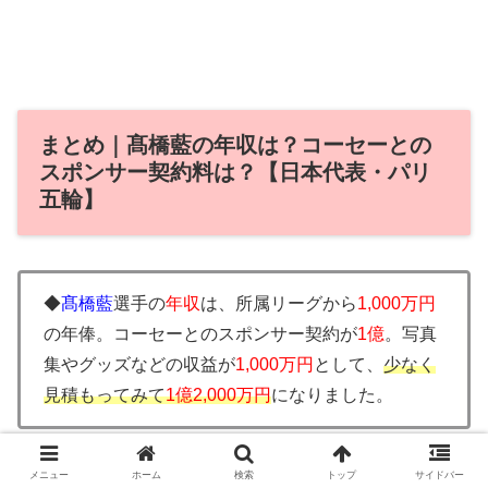
まとめ｜髙橋藍の年収は？コーセーとの
スポンサー契約料は？【日本代表・パリ
五輪】
◆
髙橋藍
選手の
年収
は、所属リーグから
1,000万円
の年俸。コーセーとのスポンサー契約が
1億
。写真
集やグッズなどの収益が
1,000万円
として、
少なく
見積もってみて
1億2,000万円
になりました。
メニュー
ホーム
検索
トップ
サイドバー