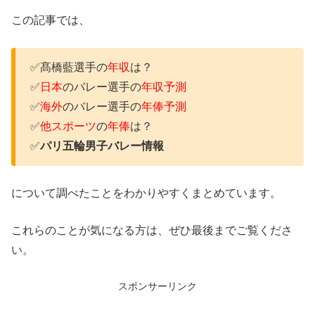
この記事では、
✅髙橋藍選手の
年収
は？
✅
日本
のバレー選手の
年収予測
✅
海外
のバレー選手の
年俸予測
✅
他スポーツ
の
年俸
は？
✅
パリ五輪男子バレー情報
について調べたことをわかりやすくまとめています。
これらのことが気になる方は、ぜひ最後までご覧くださ
い。
スポンサーリンク