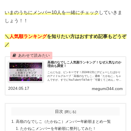
いまのうちにメンバー10人を一緒にチェック
していきま
しょう！！
＼
人気順ランキング
を知りたい方はおすすめ記事もどうぞ
／
高嶺のなでしこ人気順ランキング！なぜ人気なのか
理由も調査！
こんにちは、ピンキーです！2024年2月にデビューしたばかり
のアイドルグループ「高嶺のなでしこ」通称「たかねこ」ちゃ
んですが、すでにYouTubeやTikTokで「可愛くてごめん」や
「すきっちゅーの」で大バスリしたのでご存知の方も多いと思
2024.05.17
い...
megumi344.com
目次
高嶺のなでしこ（たかねこ）メンバー年齢順まとめ一覧
たかねこメンバーを年齢順に整列してみた！