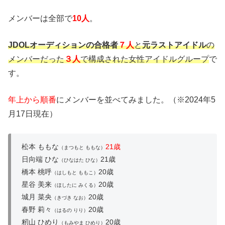
メンバーは全部で
10人
。
JDOLオーディションの合格者
７人
と
元ラストアイドル
の
メンバーだった
３人
で構成された女性アイドルグループ
で
す。
年上から順番
にメンバーを並べてみました。（※2024年5
月17日現在）
松本 ももな
21歳
（まつもと ももな）
日向端 ひな
21歳
（ひなはた ひな）
橋本 桃呼
20歳
（はしもと ももこ）
星谷 美来
20歳
（ほしたに みくる）
城月 菜央
20歳
（きづき なお）
春野 莉々
20歳
（はるの りり）
籾山 ひめり
20歳
（もみやま ひめり）