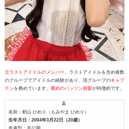
元ラストアイドルのメンバー
。ラストアイドルを含め複数
のグループでアイドルの経験があり、現グループの
キャプ
テン
を務めています。
重めのパッツン前髪
が特徴的です。
名前：籾山 ひめり（もみやま ひめり）
生年月日：2004年3月22日（20歳）
血液型：非公開