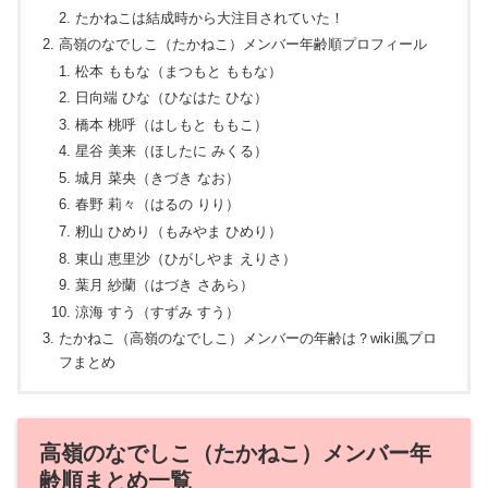
たかねこは結成時から大注目されていた！
高嶺のなでしこ（たかねこ）メンバー年齢順プロフィール
松本 ももな（まつもと ももな）
日向端 ひな（ひなはた ひな）
橋本 桃呼（はしもと ももこ）
星谷 美来（ほしたに みくる）
城月 菜央（きづき なお）
春野 莉々（はるの りり）
籾山 ひめり（もみやま ひめり）
東山 恵里沙（ひがしやま えりさ）
葉月 紗蘭（はづき さあら）
涼海 すう（すずみ すう）
たかねこ（高嶺のなでしこ）メンバーの年齢は？wiki風プロ
フまとめ
高嶺のなでしこ（たかねこ）メンバー年
齢順まとめ一覧