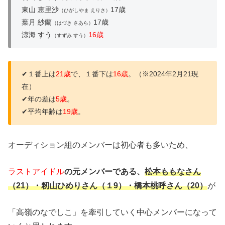
東山 恵里沙
17歳
（ひがしやま えりさ）
葉月 紗蘭
17歳
（はづき さあら）
涼海 すう
16歳
（すずみ すう）
✔１番上は
21歳
で、１番下は
16歳
。（※2024年2月21現
在）
✔年の差は
5歳
。
✔平均年齢は
19歳
。
オーディション組のメンバーは初心者も多いため、
ラストアイドル
の元メンバーである、
松本ももなさん
（21）・籾山ひめりさん（１9）・橋本桃呼さん（20）
が
「高嶺のなでしこ」を牽引していく中心メンバーになって